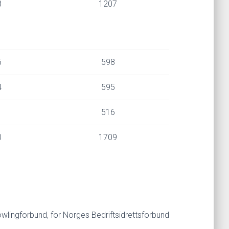
8
1207
5
598
4
595
1
516
0
1709
wlingforbund, for Norges Bedriftsidrettsforbund