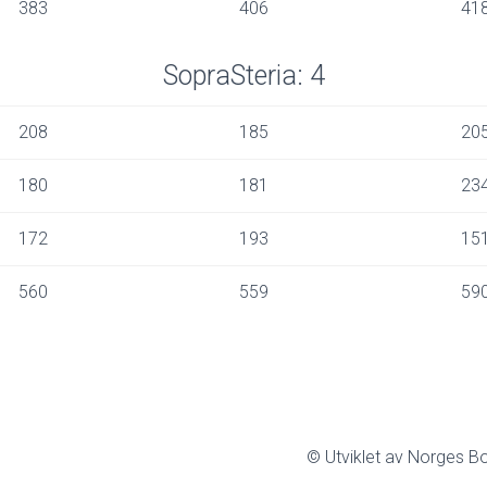
383
406
41
SopraSteria: 4
208
185
20
180
181
23
172
193
15
560
559
59
© Utviklet av Norges Bo