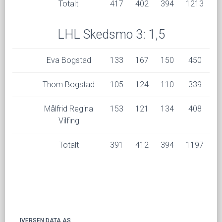
Totalt
417
402
394
1213
LHL Skedsmo 3: 1,5
Eva Bogstad
133
167
150
450
Thom Bogstad
105
124
110
339
Målfrid Regina
153
121
134
408
Vilfing
Totalt
391
412
394
1197
IVERSEN DATA AS