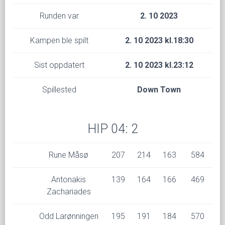
Runden var
2. 10 2023
Kampen ble spilt
2. 10 2023 kl.18:30
Sist oppdatert
2. 10 2023 kl.23:12
Spillested
Down Town
HIP 04: 2
Rune Måsø
207
214
163
584
Antonakis
139
164
166
469
Zachariades
Odd Larønningen
195
191
184
570