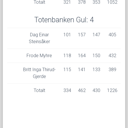
Totalt
321
378
353
1052
Totenbanken Gul: 4
Dag Einar
101
157
147
405
Steinsåker
Frode Myhre
118
164
150
432
Britt Inga Thirud-
115
141
133
389
Gjerde
Totalt
334
462
430
1226