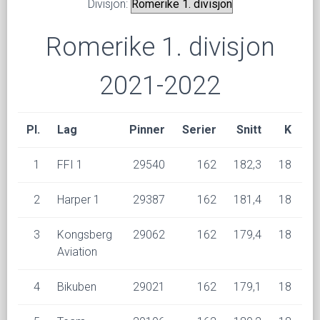
Divisjon:
Romerike 1. divisjon
2021-2022
Pl.
Lag
Pinner
Serier
Snitt
K
1
FFI 1
29540
162
182,3
18
1
2
Harper 1
29387
162
181,4
18
1
3
Kongsberg
29062
162
179,4
18
1
Aviation
4
Bikuben
29021
162
179,1
18
1