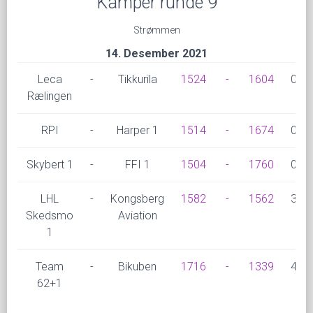
Kamper runde 9
Strømmen
14. Desember 2021
Leca
-
Tikkurila
1524
-
1604
0,0
Rælingen
RPI
-
Harper 1
1514
-
1674
0,5
Skybert 1
-
FFI 1
1504
-
1760
0,0
LHL
-
Kongsberg
1582
-
1562
3,0
Skedsmo
Aviation
1
Team
-
Bikuben
1716
-
1339
4,0
62+1