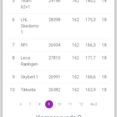
5
Team
29196
162
180,2
18
62+1
6
LHL
28398
162
175,3
18
1
Skedsmo
1
7
RPI
26934
162
166,3
18
8
Leca
27810
162
171,7
18
Rælingen
9
Skybert 1
26991
162
166,6
18
10
Tikkurila
26382
162
162,9
18
6
7
8
9
10
11
12
ALLE