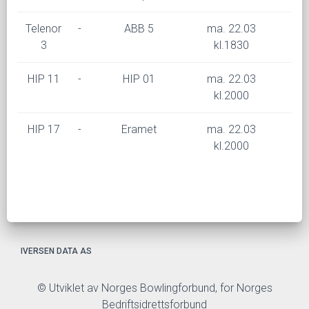
Telenor
-
ABB 5
ma. 22.03
3
kl.1830
HIP 11
-
HIP 01
ma. 22.03
kl.2000
HIP 17
-
Eramet
ma. 22.03
kl.2000
IVERSEN DATA AS
© Utviklet av Norges Bowlingforbund, for Norges
Bedriftsidrettsforbund