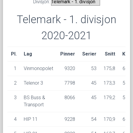
Divisjon:
Telemark - 1. divisjon
2020-2021
Pl.
Lag
Pinner
Serier
Snitt
K
1
Vinmonopolet
9320
53
175,8
6
2
Telenor 3
7798
45
173,3
5
3
BS Buss &
8066
45
179,2
5
Transport
4
HIP 11
9228
54
170,9
6