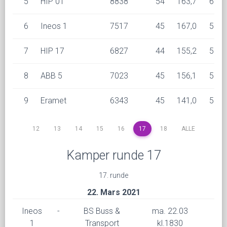
5
HIP 01
8838
54
163,7
6
6
Ineos 1
7517
45
167,0
5
7
HIP 17
6827
44
155,2
5
8
ABB 5
7023
45
156,1
5
9
Eramet
6343
45
141,0
5
12
13
14
15
16
17
18
ALLE
Kamper runde 17
17. runde
22. Mars 2021
Ineos
-
BS Buss &
ma. 22.03
1
Transport
kl.1830