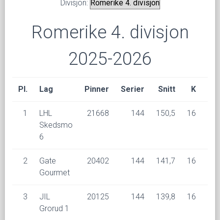
Divisjon:
Romerike 4. divisjon
2025-2026
Pl.
Lag
Pinner
Serier
Snitt
K
V
1
LHL
21668
144
150,5
16
14
Skedsmo
6
2
Gate
20402
144
141,7
16
11
Gourmet
3
JIL
20125
144
139,8
16
8
Grorud 1