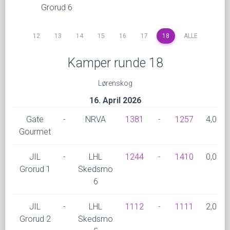
Grorud 6
12
13
14
15
16
17
18
ALLE
Kamper runde 18
Lørenskog
16. April 2026
Gate
-
NRVA
1381
-
1257
4,0
Gourmet
JIL
-
LHL
1244
-
1410
0,0
Grorud 1
Skedsmo
6
JIL
-
LHL
1112
-
1111
2,0
Grorud 2
Skedsmo