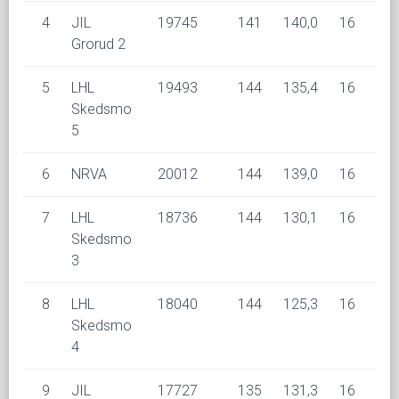
4
JIL
19745
141
140,0
16
9
Grorud 2
5
LHL
19493
144
135,4
16
5
Skedsmo
5
6
NRVA
20012
144
139,0
16
6
7
LHL
18736
144
130,1
16
4
Skedsmo
3
8
LHL
18040
144
125,3
16
4
Skedsmo
4
9
JIL
17727
135
131,3
16
3