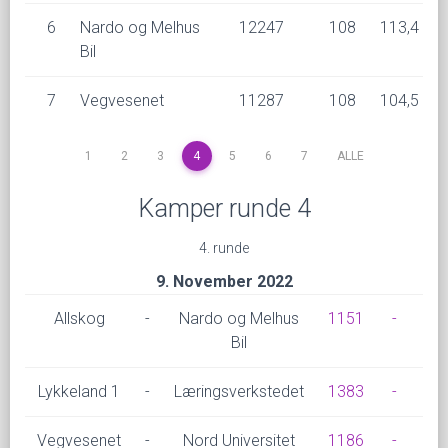
6
Nardo og Melhus
12247
108
113,4
Bil
7
Vegvesenet
11287
108
104,5
1
2
3
4
5
6
7
ALLE
Kamper runde 4
4. runde
9. November 2022
Allskog
-
Nardo og Melhus
1151
-
10
Bil
Lykkeland 1
-
Læringsverkstedet
1383
-
10
Vegvesenet
-
Nord Universitet
1186
-
11