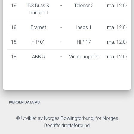
18
BS Buss &
-
Telenor 3
ma. 12.04 kl
Transport
18
Eramet
-
Ineos 1
ma. 12.04 kl
18
HIP 01
-
HIP 17
ma. 12.04 kl
18
ABB 5
-
Vinmonopolet
ma. 12.04 kl
IVERSEN DATA AS
© Utviklet av Norges Bowlingforbund, for Norges
Bedriftsidrettsforbund