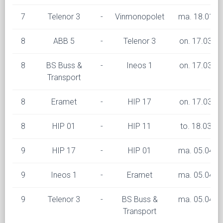
7
Telenor 3
-
Vinmonopolet
ma. 18.01 kl
8
ABB 5
-
Telenor 3
on. 17.03 kl
8
BS Buss &
-
Ineos 1
on. 17.03 kl
Transport
8
Eramet
-
HIP 17
on. 17.03 kl
8
HIP 01
-
HIP 11
to. 18.03 kl
9
HIP 17
-
HIP 01
ma. 05.04 kl
9
Ineos 1
-
Eramet
ma. 05.04 kl
9
Telenor 3
-
BS Buss &
ma. 05.04 kl
Transport