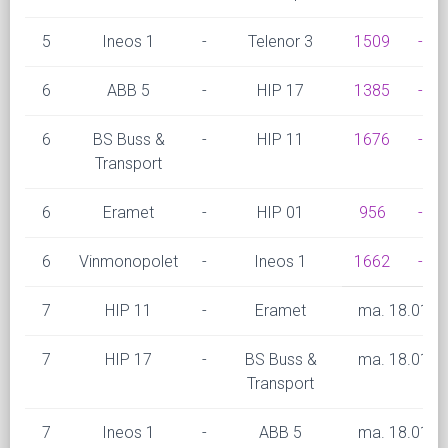
5
Ineos 1
-
Telenor 3
1509
-
6
ABB 5
-
HIP 17
1385
-
6
BS Buss &
-
HIP 11
1676
-
Transport
6
Eramet
-
HIP 01
956
-
6
Vinmonopolet
-
Ineos 1
1662
-
7
HIP 11
-
Eramet
ma. 18.01 kl
7
HIP 17
-
BS Buss &
ma. 18.01 kl
Transport
7
Ineos 1
-
ABB 5
ma. 18.01 kl