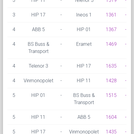
3
HIP 11
-
Telenor 3
1519
-
3
HIP 17
-
Ineos 1
1361
-
4
ABB 5
-
HIP 01
1367
-
4
BS Buss &
-
Eramet
1469
-
Transport
4
Telenor 3
-
HIP 17
1635
-
4
Vinmonopolet
-
HIP 11
1428
-
5
HIP 01
-
BS Buss &
1515
-
Transport
5
HIP 11
-
ABB 5
1604
-
5
HIP 17
-
Vinmonopolet
1435
-