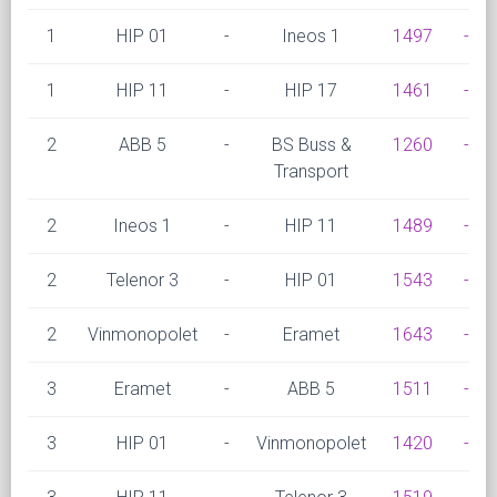
1
HIP 01
-
Ineos 1
1497
-
1
HIP 11
-
HIP 17
1461
-
2
ABB 5
-
BS Buss &
1260
-
Transport
2
Ineos 1
-
HIP 11
1489
-
2
Telenor 3
-
HIP 01
1543
-
2
Vinmonopolet
-
Eramet
1643
-
3
Eramet
-
ABB 5
1511
-
3
HIP 01
-
Vinmonopolet
1420
-