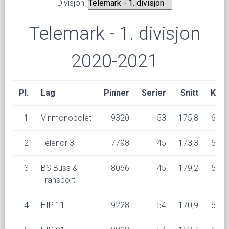
Divisjon:
Telemark - 1. divisjon
2020-2021
Pl.
Lag
Pinner
Serier
Snitt
K
1
Vinmonopolet
9320
53
175,8
6
2
Telenor 3
7798
45
173,3
5
3
BS Buss &
8066
45
179,2
5
Transport
4
HIP 11
9228
54
170,9
6