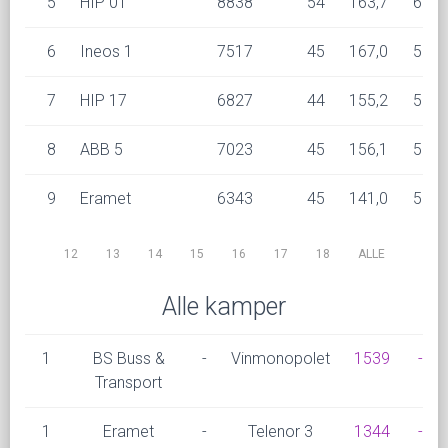
5
HIP 01
8838
54
163,7
6
6
Ineos 1
7517
45
167,0
5
7
HIP 17
6827
44
155,2
5
8
ABB 5
7023
45
156,1
5
9
Eramet
6343
45
141,0
5
12
13
14
15
16
17
18
ALLE
Alle kamper
1
BS Buss &
-
Vinmonopolet
1539
-
Transport
1
Eramet
-
Telenor 3
1344
-